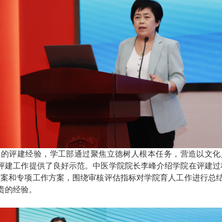
面的评建经验
，
学工部通过
聚焦立德树人根本任务
，
营造
以文化
评建工作提供了良好示范
。中医学院院长李峰介绍学院在评建过
方案和专项工作方案
，
围绕审核评估指标对学院育人工作进行总
贵的
经验
。