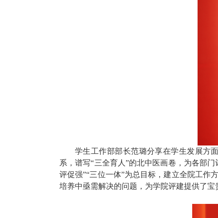
学生工作部部长范璐分享在学生发展方
系
，
谱写
“
三全育人
”
的北中医画卷，
为各部门
评促强
”“
三位一体
”
为总目标，建立全院工作
培养中亟需解决的问题
，为学院评建提供
了
宝