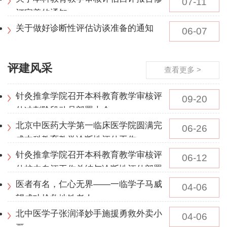
07-11
订完善的通知
关于做好诊断性评估访谈准备的通知
06-07
评建风采
查看更多 >
针灸推拿学院召开本科教育教学审核评
09-20
估冲刺阶段动员部署大会
北京中医药大学第一临床医学院圆满完
06-26
成本科教育教学诊断性评估工作
针灸推拿学院召开本科教育教学审核评
06-12
估校内自评工作总结与诊断性评估部署
会
医者有名，仁心无界——一临学子马威
04-06
望成功抢救地铁老人
北中医学子张润泽妙手施援勇救外卖小
04-06