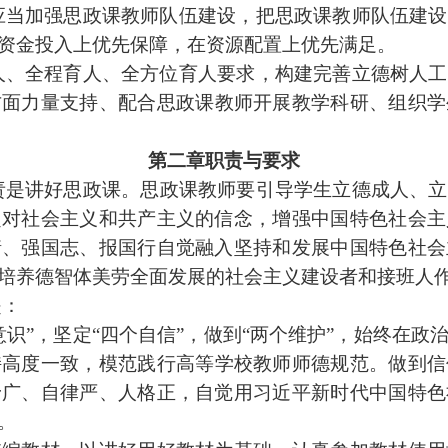
应当加强
思政课
教师队伍建设，把
思政课
教师队伍建设
资金投入上优先保障，在资源配置上优先满足。
人、全程育人、全方位育人要求，构建完善立德树人工
方面力量支持、配合
思政课
教师开展教学科研、组织学
第二章职责与要求
责是讲好
思政课
。
思政课
教师要引导学生立德成人、立
定对社会主义和共产主义的信念，增强中国特色社会主
情、强国志、报国行自觉融入坚持和发展中国特色社会
培养德智体美劳全面发展的社会主义建设者和接班人
是：
识”，坚定“四个自信”，
做到“两个维护”，始终在政
持高度一致，模范
践行
高等学校教师师德规范。做到信
野广、自律严、人格正，自觉用习近平新时代中国特色
。