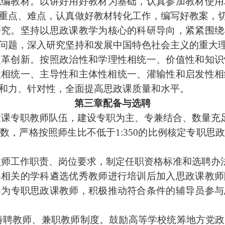
统编教材。以讲好用好教材为基础，认真参加教材使用
重点、难点，认真做好教材转化工作，编写好教案，
研究。坚持以
思政课
教学为核心的科研导向，紧紧围绕
问题，深入研究坚持和发展中国特色社会主义的重大
改革创新。按照政治性和学理性相统一、价值性和知识
性相统一、主导性和主体性相统一、灌输性和启发性相
和力、针对性，全面提高
思政课
质量
和水平。
第三章配备与选聘
政课
专职教师队伍，建设专职为主、专兼结合、数量充
数，严格按照师生比不低于
1:350的比例核定
专职思
教师工作职责、岗位要求，制定任职资格标准和选聘办
容相关的学科遴选优秀教师进行培训后加入
思政课
教师
岗为
专职思政课
教师，积极推动符合条件的辅导员参与
特聘教师、兼职教师制度。鼓励高等学校统筹地方党政