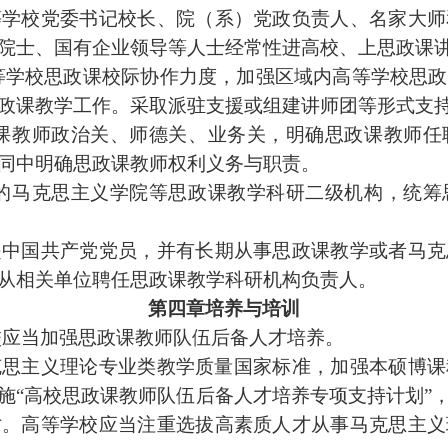
等学校党委书记校长、院（系）党政负责人、名家大师
院士、国有企业领导等人士经常性进高校、
上思政课
等学校
思政课
校际协作力度，加强区域内高等学校
思政
政课
教学工作。采取派驻支援或组建讲师团等形式支
课
教师政治关、师德关、业务关，
明确思政课
教师任
同中
明确思政课
教师权利义务与职责。
的马克思主义学院
等思政课
教学科研二级机构，统筹
是中国共产党党员，并有长期从事
思政课
教学或者马克
从相关单位聘任
思政课
教学科
研机构负责人。
第四章培养与培训
校应当加强
思政课
教师队伍后备人才培养。
思主义理论专业类教学质量国家标准，
加强本硕博
课
施“高校思政课教师队伍后备人才培养专项支持计划”
才。高等学校应当注重选拔高素质人才从事马克思主义