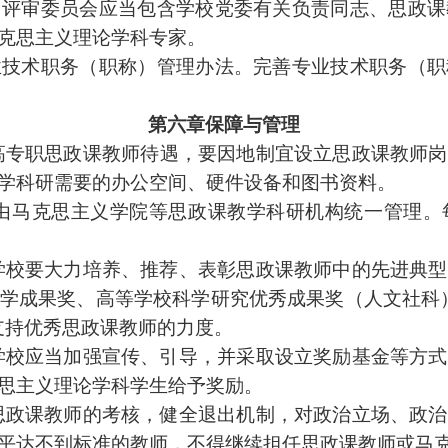
）评审委员会应当包含学校党委有关负责同志、
思政课
克思主义理论学科专家。
业技术职务（职称）管理办法。
完善专业技术职务（职
第六章保障与管理
高
专职思政课
教师待遇，要因地制宜设立
思政课
教师岗
学科研需要的办公空间、硬件设备和图书资料。
由马克思主义学院
等思政课
教学科研机构统一管理。
学校要大力培养、推荐、表彰
思政课
教师中的先进典型
学成果奖、高等学校科学研究优秀成果奖（人文社科
支持优秀
思政课
教师的力度。
学校应当加强宣传、引导，并采取设立奖励基金等方式
思主义理论学科学生给予奖励。
思政课
教师的考核，健全退出机制，对政治立场、政治
平达不到标准的教师，不得继续担任
思政课
教师或马