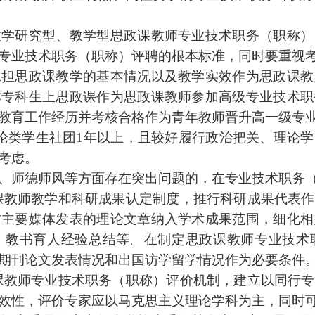
学研究型、教学
型思政课
教师专业技术职务（职称）
专业技术职务（职称）评聘的根本标准，同时要重视
担
思政课
教学的基本情况以及教学实效作为
思政课
教
本专科生上思
政课作为思政课
教师参加高级专业技术职
教育工作经历并考核合格作为青年教师晋升高一级专
论类学生社团1年以上，
且较好
履行政治把关、理论学
考虑。
、师德师风等方面存在突出问题的，在专业技术职务（
课
教师教学和科研成果认定制度，推行科研成果代表作
方主要媒体发表的理论文章纳入学术成果范围，细化相
、教书育人经验总结等。在制定
思政课
教师专业技术
期刊论文发表情况和出国访学留学情况作为必要条件
课
教师专业技术职务（职称）评价机制，建立以同行专
效性，评价专家应以马克思主义理论学科为主，同时