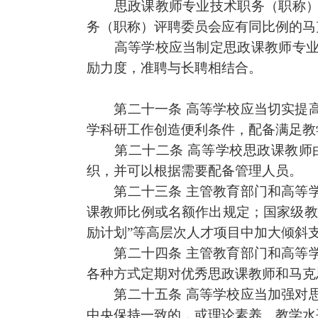
思政课
教师专业技术职务（职称
务（职称）评聘委员会应有同比例的马
高等学校应当制定
思政课
教师专
励力度，
准聘与长聘相
结合。
第二十一条
高等学校应当切实提
学科研工作创造便利条件，配备满足教
第二十二条
高等学校
思政课
教师
织，并可以根据需要配备管理人员。
第二十三条
主管教育部门和高等
课
教师比例或名额
作出
规定；国家级教
励计划”等高层次人才项目中加大倾斜
第二十四条
主管教育部门和高等
各
种方式定期对优秀
思政课
教师和马克
第二十五条
高等学校应当加强对
中央保持一致的，或理论素养、教学水