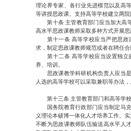
理
论界专家、各行业先进模范以及高
等讲授
思政课
。支持高等学校建立两院
第十条
主管教育部门应当加大高
高水平
思政课
教师采取多种方式开展
思
第十一条
高等学校应当严把
思政
求，制定
思政课
教师规范或者在聘任合
第十二条
高等学校应当设置独立
养、培训。
思政课
教学科研机构负责人应当
人选的高等学校可以采取兼职等办法，
第十三条
主管教育部门和高等学
国务院教育行政部门应当制定马克
义
理论本硕博
一体化人才培养工作。实
不断为
思政课
教师队伍输送高水平人