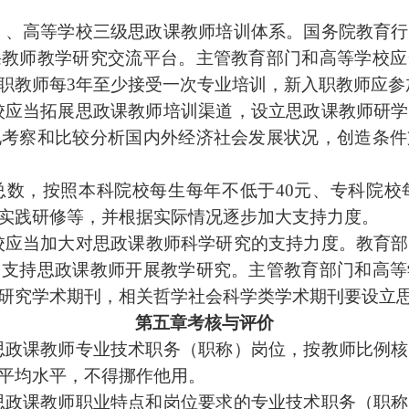
）、高等学校三级
思政课
教师培训体系。国务院教育行
课
教师教学研究交流平台。主管教育部门和高等学校应
职教师每3年至少接受一次专业培训，新入职教师应参
校应当拓展
思政课
教师培训渠道，设立
思政课教师研
学
地考察和比较分析国内外经济社会发展状况，创造条件
数，按照本科院校每生每年不低于
40元、专科院校
实践研修等，并根据实际情况逐步加大支持力度。
校应当加大对
思政课
教师科学研究的支持力度。教育部
力支持
思政课
教师开展教学研究。主管教育部门和高等
研究
学术期刊，相关哲学社会科学类学术期刊要设立
第五章考核与评价
思政课
教师专业技术职务（职称）岗位，按教师比例核
平均水平，不得挪作他用。
思政课
教师职业特点和岗位要求的专业技术职务（职称