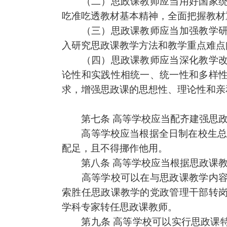
（二）
思政课
教师应当用好国家
吃准吃透教材基本精神，全面把握教材
（三）
思政课
教师应当加强教学
入研究
思政课
教学方法和教学重点难点
（四）
思政课
教师应当深化教学
论性和实践性相统一、统一性和多样
求，增强
思政课
的思想性、理论性和亲
第七条
高等学校应当配齐建
强思
高等学校应当根据全日制在校生总
配足，且不得挪作他用。
第八条
高等学校应当根据
思政课
高等学校可以在与
思政课
教学内
索胜任
思政课
教学的党政管理干部转
学科专家转任
思政课
教师。
第九条
高等学校可以实行
思政课